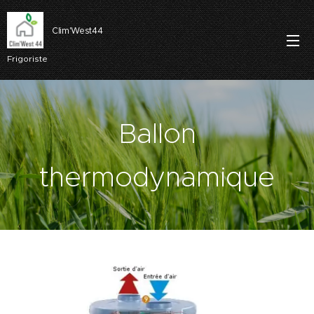
Clim'West44
Frigoriste
Ballon
thermodynamique