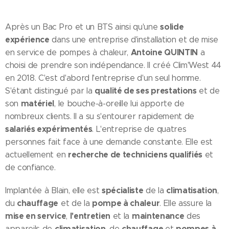
solide
Après un Bac Pro et un BTS ainsi qu'une
expérience
dans une entreprise d'installation et de mise
Antoine QUINTIN
en service de pompes à chaleur,
a
choisi de prendre son indépendance. Il créé Clim'West 44
en 2018. C'est d'abord l'entreprise d'un seul homme.
qualité de ses prestations
S'étant distingué par la
et de
matériel
son
, le bouche-à-oreille lui apporte de
nombreux clients. Il a su s'entourer rapidement de
salariés expérimentés
. L'entreprise de quatres
personnes fait face à une demande constante. Elle est
recherche de techniciens qualifiés
actuellement en
et
de confiance.
spécialiste
climatisation
Implantée à Blain, elle est
de la
,
chauffage
pompe à chaleur
du
et de la
. Elle assure la
mise en service
l'entretien
maintenance
,
et la
des
climatisation
chauffage
pompes à
appareils de
, de
et