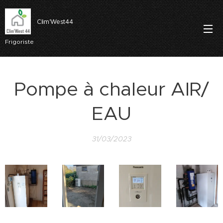
Clim'West44
Frigoriste
Pompe à chaleur AIR/
EAU
31/03/2023